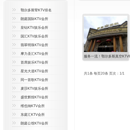
鄂尔多斯荤KTV排名
朗庭国际KTV会所
皇钻KTV娱乐会所
国汇KTV娱乐会所
翡翠明珠KTV会所
摩力圣汇KTV会所
服务一流！鄂尔多斯真空KTV
首席娱乐KTV会所
星光大道KTV会所
共1条 每页20条 页次：1/1
同一首歌KTV会所
麦莎KTV娱乐会所
盛世辉煌KTV会所
维也纳KTV会所
东庭汇KTV会所
朗庭公馆KTV会所